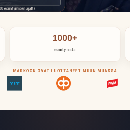
00 esiintymisen ajalta.
1000+
esiintymistä
MARKOON OVAT LUOTTANEET MUUN MUASSA