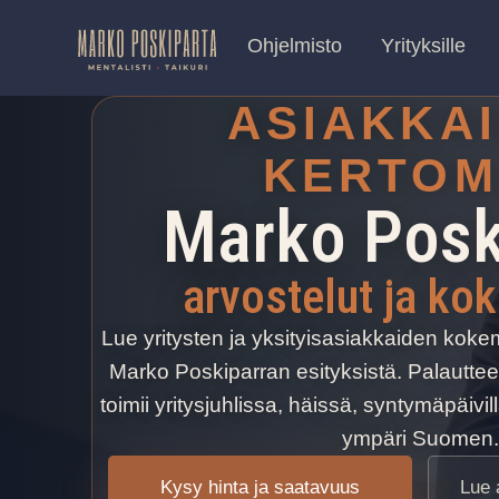
Ohjelmisto
Yrityksille
Siirry
suoraan
ASIAKKA
sisältöön
KERTOM
Marko Posk
arvostelut ja ko
Lue yritysten ja yksityisasiakkaiden kokemu
Marko Poskiparran esityksistä. Palauttee
toimii yritysjuhlissa, häissä, syntymäpäivil
ympäri Suomen.
Kysy hinta ja saatavuus
Lue 