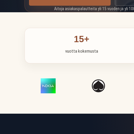
Aitoja asiakaspalautteita yli 15 vuoden ja yli 10
15+
vuotta kokemusta