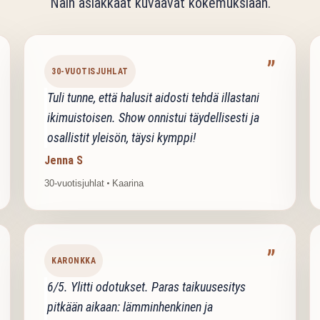
Näin asiakkaat kuvaavat kokemuksiaan.
”
30-VUOTISJUHLAT
Tuli tunne, että halusit aidosti tehdä illastani
ikimuistoisen. Show onnistui täydellisesti ja
osallistit yleisön, täysi kymppi!
Jenna S
30-vuotisjuhlat
•
Kaarina
”
KARONKKA
6/5. Ylitti odotukset. Paras taikuusesitys
pitkään aikaan: lämminhenkinen ja