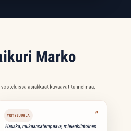
aikuri Marko
ä arvosteluissa asiakkaat kuvaavat tunnelmaa,
”
YRITYSJUHLA
Hauska, mukaansatempaava, mielenkiintoinen