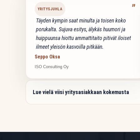
”
YRITYSJUHLA
Täyden kympin saat minulta ja toisen koko
porukalta. Sujuva esitys, älykäs huumori ja
huippuunsa hiottu ammattitaito pitivät iloiset
ilmeet yleisön kasvoilla pitkään.
Seppo Oksa
ISO Consulting Oy
Lue vielä viisi yritysasiakkaan kokemusta