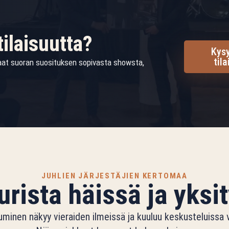
tilaisuutta?
Kysy
til
Saat suoran suosituksen sopivasta showsta,
JUHLIEN JÄRJESTÄJIEN KERTOMAA
rista häissä ja yksit
tuminen näkyy vieraiden ilmeissä ja kuuluu keskusteluissa v