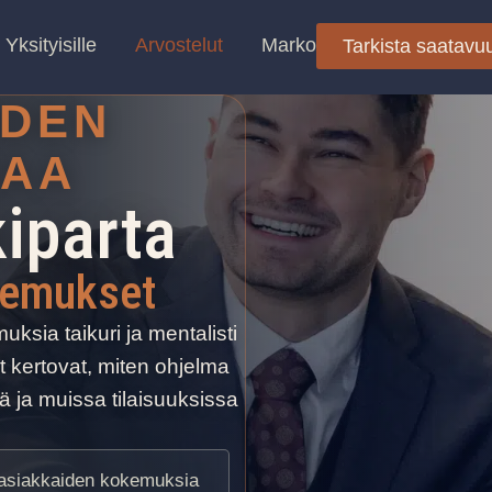
Yksityisille
Arvostelut
Marko
Tarkista saatavu
IDEN
AA
iparta
kemukset
ksia taikuri ja mentalisti
t kertovat, miten ohjelma
lä ja muissa tilaisuuksissa
asiakkaiden kokemuksia