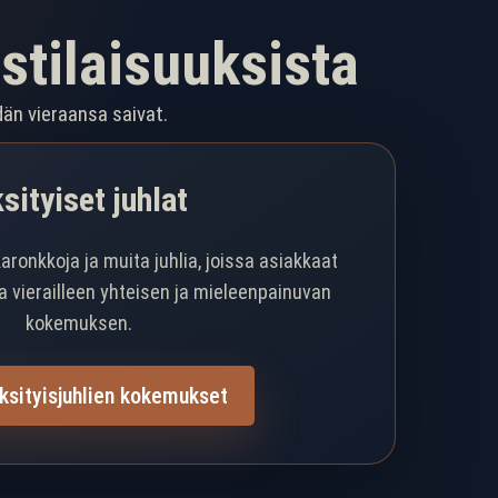
istilaisuuksista
dän vieraansa saivat.
sityiset juhlat
karonkkoja ja muita juhlia, joissa asiakkaat
a vierailleen yhteisen ja mieleenpainuvan
kokemuksen.
ksityisjuhlien kokemukset