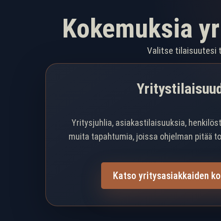
Kokemuksia yrit
Valitse tilaisuutesi
Yritystilaisuu
Yritysjuhlia, asiakastilaisuuksia, henkilöst
muita tapahtumia, joissa ohjelman pitää toim
Katso yritysasiakkaiden k