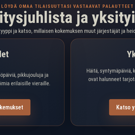
LÖYDÄ OMAA TILAISUUTTASI VASTAAVAT PALAUTTEET
ysjuhlista ja yksity
 tyyppi ja katso, millaisen kokemuksen muut järjestäjät ja hei
det
Yk
Häitä, syntymäpäiviä, 
öpäiviä, pikkujouluja ja
ovat halunneet tarjot
ia erilaisille vieraille.
okemukset
Katso y