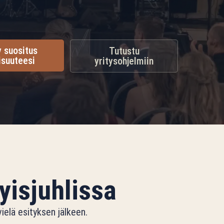
 suositus
Tutustu
aisuuteesi
yritysohjelmiin
yisjuhlissa
ielä esityksen jälkeen.